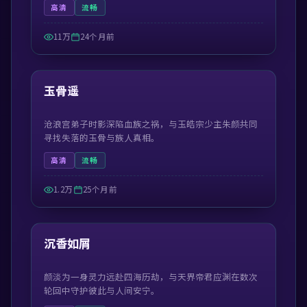
高清
流畅
11万
24个月前
55:13
最新
玉骨遥
沧浪宫弟子时影深陷血族之祸，与玉皓宗少主朱颜共同
寻找失落的玉骨与族人真相。
高清
流畅
1.2万
25个月前
45:05
最新
沉香如屑
颜淡为一身灵力远赴四海历劫，与天界帝君应渊在数次
轮回中守护彼此与人间安宁。