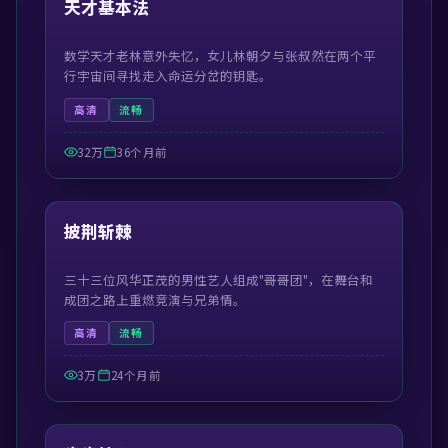
天才基本法
数学天才老林意外失忆，女儿林朝夕与张叔然在两个平
行宇宙间寻找走入命运分岔的钥匙。
高清
流畅
32万
36个月前
41:21
精选
披荆斩棘
三十三位风华正茂的男性艺人组成"哥哥团"，在舞台和
成团之路上重燃竞演与兄弟情。
高清
流畅
3万
24个月前
54:57
精选