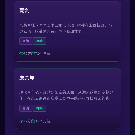
热门
亮剑
八路军独立团团长李云龙以"亮剑"精神在山西抗战，与
楚云飞、政委赵刚共同写下铁血传奇。
高清
流畅
32万
74个月前
50:59
热门
庆余年
现代青年范闲穿越到架空的庆国，从澹州孩童到京都少
年，在风云诡谲的庙堂江湖中一路前行寻找母亲的真
相。
高清
流畅
32万
33个月前
42:19