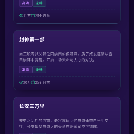
高清
流畅
11万
25个月前
99:42
最新
封神第一部
商王殷寿弑父篡位囚禁西伯侯姬昌，质子姬发逐渐从盲
目崇拜中觉醒，开启一场天命与人心的对决。
高清
流畅
30万
25个月前
55:29
最新
长安三万里
安史之乱后的西南，老将高适回忆与诗仙李白半生交
往，长安繁华与诗人的失意在浩瀚星空下铺陈。