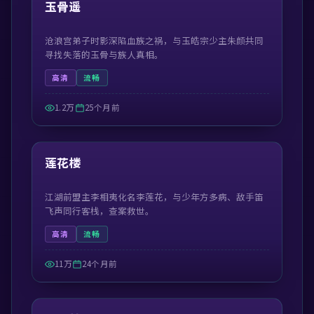
精选
玉骨遥
沧浪宫弟子时影深陷血族之祸，与玉皓宗少主朱颜共同
寻找失落的玉骨与族人真相。
高清
流畅
1.2万
25个月前
44:30
精选
莲花楼
江湖前盟主李相夷化名李莲花，与少年方多病、敌手笛
飞声同行客栈，查案救世。
高清
流畅
11万
24个月前
42:19
精选