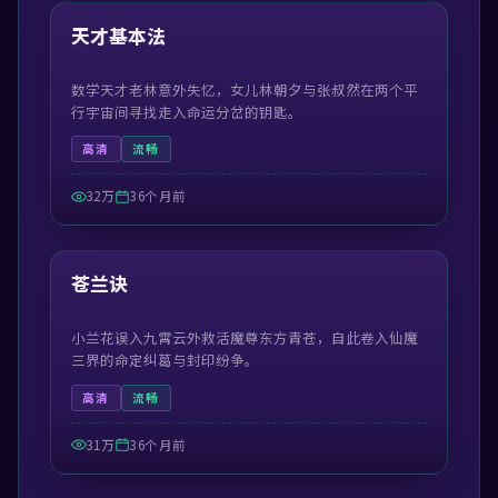
热门
天才基本法
数学天才老林意外失忆，女儿林朝夕与张叔然在两个平
行宇宙间寻找走入命运分岔的钥匙。
高清
流畅
32万
36个月前
54:48
热门
苍兰诀
小兰花误入九霄云外救活魔尊东方青苍，自此卷入仙魔
三界的命定纠葛与封印纷争。
高清
流畅
31万
36个月前
99:56