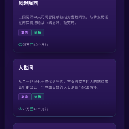
精选
风起陇西
三国蜀汉中央司闻曹陈恭被指为曹魏间谍，与挚友荀诩
在两国情报暗战中辨忠奸、破死局。
高清
流畅
25万
40个月前
41:50
精选
人世间
从二十世纪七十年代到当代，吉春周家三代人的悲欢离
合折射出五十年中国百姓的人世沧桑与家国情怀。
高清
流畅
27万
43个月前
55:13