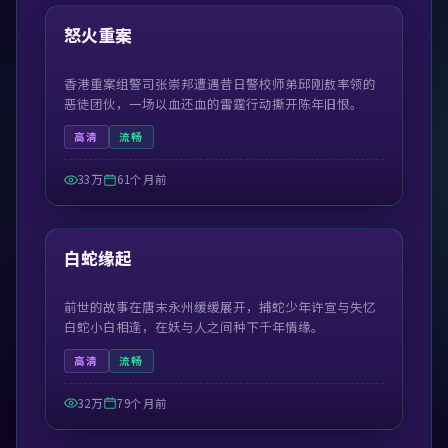
热门
怒火重案
香港重案组警司张崇邦遭遇昔日警校师弟邱刚敖率领的
恶徒团伙，一场以血还血的雷霆行动撕开陈年旧恨。
高清
流畅
33万
61个月前
52:03
热门
白蛇缘起
前世的故事在唐末永州缓缓展开，捕蛇少年许宣与失忆
白蛇小白相逢，在妖与人之间种下千年情缘。
高清
流畅
32万
79个月前
45:09