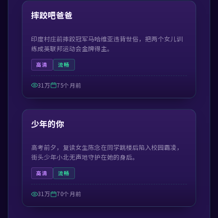
热门
摔跤吧爸爸
印度村庄前摔跤冠军马哈维亚违背世俗，把两个女儿训
练成英联邦运动会金牌得主。
高清
流畅
31万
75个月前
99:23
热门
少年的你
高考前夕，复读女生陈念在同学跳楼后陷入校园霸凌，
街头少年小北无声地守护在她的身后。
高清
流畅
31万
70个月前