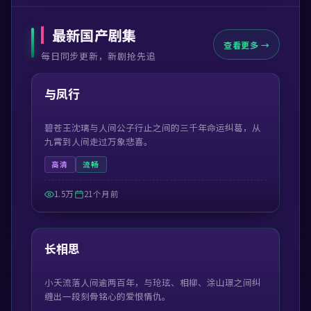
最新国产剧集
查看更多 →
每日同步更新，新剧抢先追
46:56
最新
与凤行
碧苍王沈璃与人间公子行止之间的三千年命运纠葛，从
九霄到人间走过万象悲喜。
高清
流畅
1.5万
21个月前
47:39
最新
长相思
小夭流落人间逾两百年，与玱玹、相柳、涂山璟之间纠
缠出一段刻骨铭心的爱恨情仇。