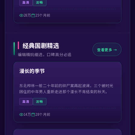
高清
流畅
28万
25个月前
经典国剧精选
查看更多 →
编辑精挑细选，口碑高分必追
52:42
精选
漫长的季节
东北桦林一桩二十年前的碎尸案再起波澜，三个被时光
困住的中年男人重新走进那个漫长不肯结束的秋天。
高清
流畅
14万
28个月前
49:38