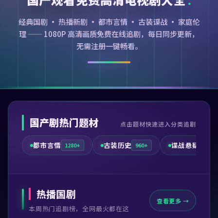
经典国剧 · 热播新剧 · 都市言情 · 古装谍战 · 家庭伦
理 —— 1080P 高清画质免费在线追剧，每日同步更新，
无需注册一键畅看。
国产剧热门题材
点击题材快速进入分类追剧
都市言情
古装历史
谍战悬疑
1280+
960+
720+
热播国剧
查看更多 →
本周热门追剧榜，全网最火都在这
99:41