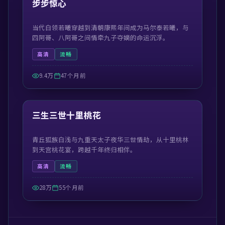
步步惊心
当代白领若曦穿越到清朝康熙年间成为马尔泰若曦，与
四阿哥、八阿哥之间情牵九子夺嫡的命运沉浮。
高清
流畅
9.4万
47个月前
42:31
精选
三生三世十里桃花
青丘狐族白浅与九重天太子夜华三世情劫，从十里桃林
到天宫桃花宴，跨越千年终归相伴。
高清
流畅
28万
55个月前