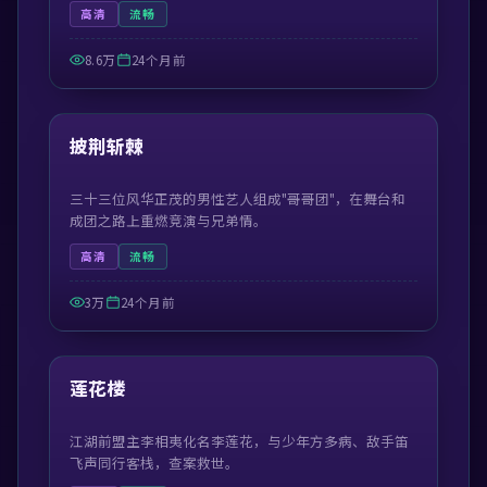
高清
流畅
8.6万
24个月前
41:21
最新
披荆斩棘
三十三位风华正茂的男性艺人组成"哥哥团"，在舞台和
成团之路上重燃竞演与兄弟情。
高清
流畅
3万
24个月前
44:30
最新
莲花楼
江湖前盟主李相夷化名李莲花，与少年方多病、敌手笛
飞声同行客栈，查案救世。